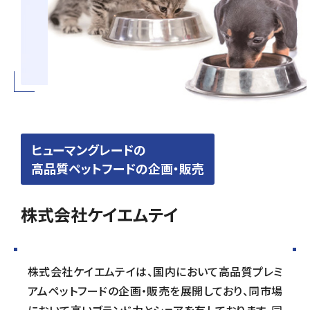
組織
決算短信
株式会社明光商会
グループ企業一覧
有価証券報告書
株式会社ケイエムテイ
コーポレート･ガバナンス
決算説明資料
株式会社システックキョーワ
社長メッセージ・基本方針
CMギャラリー
その他開示資料
MOS株式会社
サステナビリティへの
取り組み
決算説明会動画（アーカイブ）
CST株式会社
採用情報
株主・株式情報
三生電子株式会社
トップメッセージ
配当について
日本カタン株式会社
社員インタビュー
株主総会のご案内
株式会社プラスワンテクノ
私たちについて
ヒューマングレードの
高品質ペットフードの企画・販売
株式取得手続きについて
ゼクサスチェン株式会社
働く環境
株主優待制度のご案内
株式会社
募集要項
杉山チエン製作所
株式会社ケイエムテイ
シェアードリサーチ社による
港倶楽部オペレーションズ
株式
FISCO社による当社レポート
株式会社エム・アール・エフ
当社レポート
会社
よくあるご質問
免責事項
株式会社ケイエムテイは、国内において高品質プレミ
アムペットフードの企画・販売を展開しており、同市場
電子公告
において高いブランド力とシェアを有しております。同