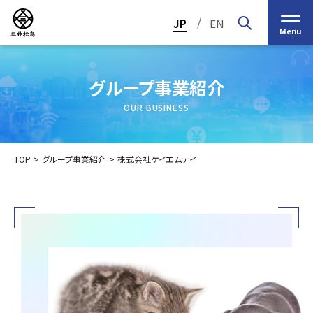
/
JP
EN
Menu
グループ事業紹介
OUR BUSINESS
TOP
グループ事業紹介
株式会社ケイエムテイ
トップメッセージ
経営の基本理念
中期経営計画2030
投資家（IR）情報
会社概要
個人投資家の皆様へ
会社沿革
業績・財務情報
グループ事業紹介一覧
役員紹介
IRカレンダー
日本ストロー株式会社