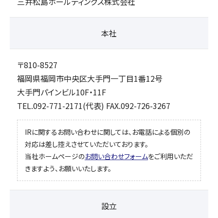
三井松島ホールディングス株式会社
組織
決算短信
株式会社明光商会
グループ企業一覧
有価証券報告書
株式会社ケイエムテイ
本社
コーポレート･ガバナンス
決算説明資料
株式会社システックキョーワ
社長メッセージ・基本方針
CMギャラリー
その他開示資料
MOS株式会社
サステナビリティへの
取り組み
〒810-8527
決算説明会動画（アーカイブ）
CST株式会社
採用情報
株主・株式情報
三生電子株式会社
トップメッセージ
福岡県福岡市中央区大手門一丁目1番12号
大手門パインビル10F・11F
配当について
日本カタン株式会社
社員インタビュー
株主総会のご案内
株式会社プラスワンテクノ
私たちについて
TEL.092-771-2171
(代表) FAX.092-726-3267
株式取得手続きについて
ゼクサスチェン株式会社
働く環境
株主優待制度のご案内
株式会社
募集要項
杉山チエン製作所
IRに関するお問い合わせに関しては、お電話による個別の
対応は差し控えさせていただいております。
シェアードリサーチ社による
港倶楽部オペレーションズ
株式
FISCO社による当社レポート
株式会社エム・アール・エフ
当社ホームページの
お問い合わせフォーム
をご利用いただ
当社レポート
会社
きますよう、お願いいたします。
よくあるご質問
免責事項
設立
電子公告