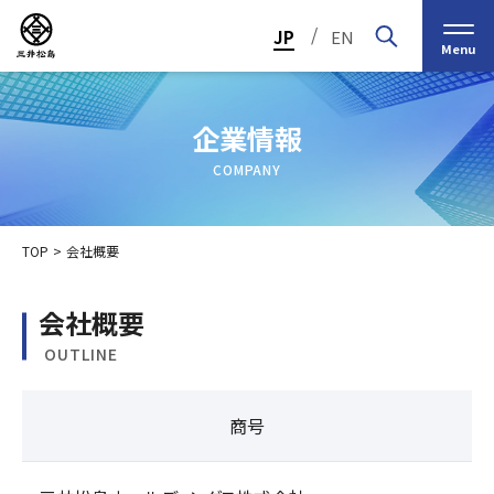
/
JP
EN
Menu
企業情報
COMPANY
TOP
会社概要
会社概要
OUTLINE
トップメッセージ
経営の基本理念
中期経営計画2030
投資家（IR）情報
会社概要
個人投資家の皆様へ
商号
会社沿革
業績・財務情報
グループ事業紹介一覧
役員紹介
IRカレンダー
日本ストロー株式会社