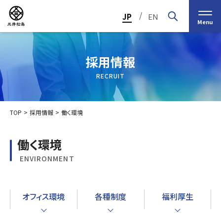
/
JP
EN
Menu
採用情報
RECRUIT
TOP
採用情報
働く環境
働く環境
ENVIRONMENT
トップメッセージ
経営の基本理念
中期経営計画2030
投資家（IR）情報
会社概要
個人投資家の皆様へ
オフィス環境
各種制度
福利厚生
会社沿革
業績・財務情報
グループ事業紹介一覧
役員紹介
IRカレンダー
日本ストロー株式会社