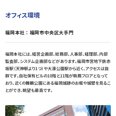
組織
決算短信
株式会社明光商会
グループ企業一覧
有価証券報告書
株式会社ケイエムテイ
オフィス環境
コーポレート･ガバナンス
決算説明資料
株式会社システックキョーワ
社長メッセージ・基本方針
CMギャラリー
その他開示資料
MOS株式会社
サステナビリティへの
取り組み
福岡本社 ： 福岡市中央区大手門
決算説明会動画（アーカイブ）
CST株式会社
採用情報
株主・株式情報
三生電子株式会社
トップメッセージ
配当について
日本カタン株式会社
社員インタビュー
株主総会のご案内
株式会社プラスワンテクノ
私たちについて
福岡本社には、経営企画部、総務部、人事部、経理部、内部
監査部、システム企画部などがあります。福岡市営地下鉄赤
株式取得手続きについて
ゼクサスチェン株式会社
働く環境
株主優待制度のご案内
株式会社
募集要項
杉山チエン製作所
坂駅（天神駅より1つ）や大濠公園駅から近く、アクセスは抜
群です。自社保有ビルの10階と11階が執務フロアとなって
シェアードリサーチ社による
港倶楽部オペレーションズ
株式
FISCO社による当社レポート
株式会社エム・アール・エフ
おり、近くの舞鶴公園にある福岡城跡のお堀や城壁を見るこ
当社レポート
会社
とができ、眺望も最高です。
よくあるご質問
免責事項
電子公告