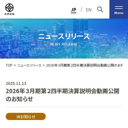
/
JP
EN
Menu
ニュースリリース
NEWS RELEASE
TOP
ニュースリリース
2026年３月期第２四半期決算説明会動画公開のお知ら
2025.11.13
2026年３月期第２四半期決算説明会動画公開
トップメッセージ
経営の基本理念
のお知らせ
中期経営計画2030
投資家（IR）情報
会社概要
個人投資家の皆様へ
IRお知らせ
会社沿革
業績・財務情報
グループ事業紹介一覧
役員紹介
IRカレンダー
日本ストロー株式会社