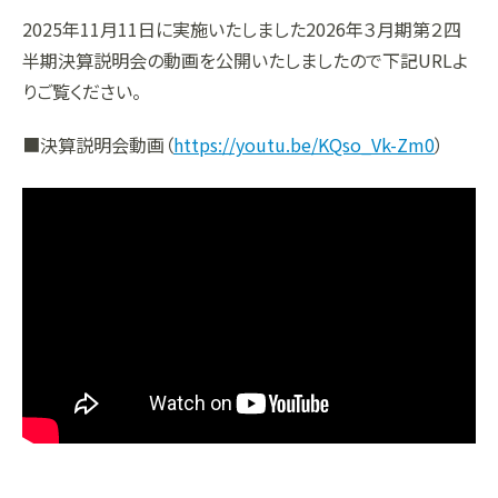
2025年11月11日に実施いたしました2026年３月期第２四
組織
決算短信
株式会社明光商会
グループ企業一覧
有価証券報告書
株式会社ケイエムテイ
半期決算説明会の動画を公開いたしましたので下記URLよ
りご覧ください。
コーポレート･ガバナンス
決算説明資料
株式会社システックキョーワ
社長メッセージ・基本方針
CMギャラリー
その他開示資料
MOS株式会社
サステナビリティへの
取り組み
■決算説明会動画（
https://youtu.be/KQso_Vk-Zm0
）
決算説明会動画（アーカイブ）
CST株式会社
採用情報
株主・株式情報
三生電子株式会社
トップメッセージ
配当について
日本カタン株式会社
社員インタビュー
株主総会のご案内
株式会社プラスワンテクノ
私たちについて
株式取得手続きについて
ゼクサスチェン株式会社
働く環境
株主優待制度のご案内
株式会社
募集要項
杉山チエン製作所
シェアードリサーチ社による
港倶楽部オペレーションズ
株式
FISCO社による当社レポート
株式会社エム・アール・エフ
当社レポート
会社
よくあるご質問
免責事項
電子公告