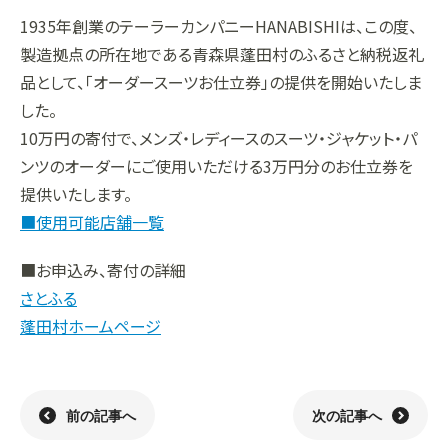
1935年創業のテーラーカンパニーHANABISHIは、この度、
組織
決算短信
株式会社明光商会
グループ企業一覧
有価証券報告書
株式会社ケイエムテイ
製造拠点の所在地である青森県蓬田村のふるさと納税返礼
品として、「オーダースーツお仕立券」の提供を開始いたしま
コーポレート･ガバナンス
決算説明資料
株式会社システックキョーワ
社長メッセージ・基本方針
CMギャラリー
その他開示資料
MOS株式会社
サステナビリティへの
取り組み
した。
10万円の寄付で、メンズ・レディースのスーツ・ジャケット・パ
決算説明会動画（アーカイブ）
CST株式会社
採用情報
株主・株式情報
三生電子株式会社
トップメッセージ
ンツのオーダーにご使用いただける3万円分のお仕立券を
提供いたします。
配当について
日本カタン株式会社
社員インタビュー
株主総会のご案内
株式会社プラスワンテクノ
私たちについて
■使用可能店舗一覧
株式取得手続きについて
ゼクサスチェン株式会社
働く環境
株主優待制度のご案内
株式会社
募集要項
杉山チエン製作所
■お申込み、寄付の詳細
さとふる
シェアードリサーチ社による
港倶楽部オペレーションズ
株式
FISCO社による当社レポート
株式会社エム・アール・エフ
蓬田村ホームページ
当社レポート
会社
よくあるご質問
免責事項
前の記事へ
次の記事へ
電子公告