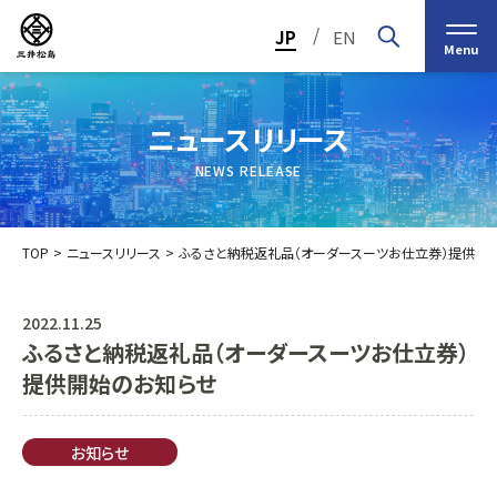
/
JP
EN
Menu
ニュースリリース
NEWS RELEASE
TOP
ニュースリリース
ふるさと納税返礼品（オーダースーツお仕立券）提供開
2022.11.25
ふるさと納税返礼品（オーダースーツお仕立券）
トップメッセージ
経営の基本理念
提供開始のお知らせ
中期経営計画2030
投資家（IR）情報
会社概要
個人投資家の皆様へ
お知らせ
会社沿革
業績・財務情報
グループ事業紹介一覧
役員紹介
IRカレンダー
日本ストロー株式会社