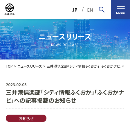
/
JP
EN
Menu
ニュースリリース
NEWS RELEASE
TOP
ニュースリリース
三井港倶楽部「シティ情報ふくおか」「ふくおかナビ」へ
2023.02.03
三井港倶楽部「シティ情報ふくおか」「ふくおかナ
トップメッセージ
経営の基本理念
ビ」への記事掲載のお知らせ
中期経営計画2030
投資家（IR）情報
会社概要
個人投資家の皆様へ
お知らせ
会社沿革
業績・財務情報
グループ事業紹介一覧
役員紹介
IRカレンダー
日本ストロー株式会社