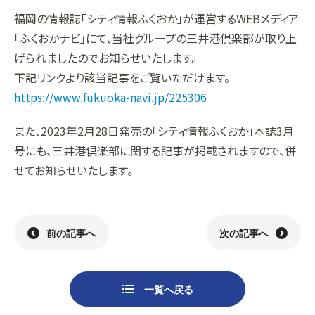
福岡の情報誌「シティ情報ふくおか」が運営するWEBメディア
組織
決算短信
株式会社明光商会
グループ企業一覧
有価証券報告書
株式会社ケイエムテイ
「ふくおかナビ」にて、当社グループの三井港倶楽部が取り上
げられましたのでお知らせいたします。
コーポレート･ガバナンス
決算説明資料
株式会社システックキョーワ
社長メッセージ・基本方針
CMギャラリー
その他開示資料
MOS株式会社
サステナビリティへの
取り組み
下記リンクより該当記事をご覧いただけます。
https://www.fukuoka-navi.jp/225306
決算説明会動画（アーカイブ）
CST株式会社
採用情報
株主・株式情報
三生電子株式会社
トップメッセージ
また、2023年2月28日発売の「シティ情報ふくおか」本誌3月
配当について
日本カタン株式会社
社員インタビュー
株主総会のご案内
株式会社プラスワンテクノ
私たちについて
号にも、三井港倶楽部に関する記事が掲載されますので、併
せてお知らせいたします。
株式取得手続きについて
ゼクサスチェン株式会社
働く環境
株主優待制度のご案内
株式会社
募集要項
杉山チエン製作所
シェアードリサーチ社による
港倶楽部オペレーションズ
株式
FISCO社による当社レポート
株式会社エム・アール・エフ
当社レポート
会社
前の記事へ
次の記事へ
よくあるご質問
免責事項
一覧へ戻る
電子公告