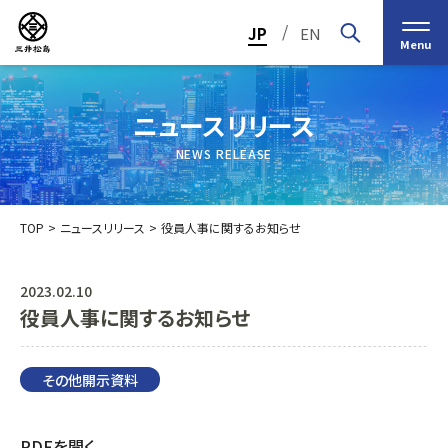
/
JP
EN
Menu
ニュースリリース
NEWS RELEASE
TOP
ニュースリリース
役員人事に関するお知らせ
2023.02.10
役員人事に関するお知らせ
トップメッセージ
経営の基本理念
中期経営計画2030
投資家（IR）情報
会社概要
個人投資家の皆様へ
その他開示資料
会社沿革
業績・財務情報
グループ事業紹介一覧
役員紹介
IRカレンダー
日本ストロー株式会社
PDFを開く