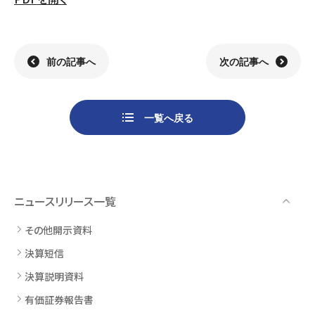
組織
決算短信
株式会社明光商会
グループ企業一覧
有価証券報告書
株式会社ケイエムテイ
コーポレート･ガバナンス
決算説明資料
株式会社システックキョーワ
社長メッセージ・基本方針
CMギャラリー
その他開示資料
MOS株式会社
サステナビリティへの
取り組み
前の記事へ
次の記事へ
決算説明会動画（アーカイブ）
CST株式会社
採用情報
株主・株式情報
三生電子株式会社
トップメッセージ
一覧へ戻る
配当について
日本カタン株式会社
社員インタビュー
株主総会のご案内
株式会社プラスワンテクノ
私たちについて
株式取得手続きについて
ゼクサスチェン株式会社
働く環境
株主優待制度のご案内
株式会社
募集要項
杉山チエン製作所
ニュースリリース一覧
シェアードリサーチ社による
港倶楽部オペレーションズ
株式
FISCO社による当社レポート
株式会社エム・アール・エフ
その他開示資料
当社レポート
会社
決算短信
よくあるご質問
免責事項
決算説明資料
有価証券報告書
電子公告