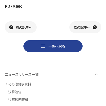
PDFを開く
組織
決算短信
株式会社明光商会
グループ企業一覧
有価証券報告書
株式会社ケイエムテイ
コーポレート･ガバナンス
決算説明資料
株式会社システックキョーワ
社長メッセージ・基本方針
CMギャラリー
その他開示資料
MOS株式会社
サステナビリティへの
取り組み
前の記事へ
次の記事へ
決算説明会動画（アーカイブ）
CST株式会社
採用情報
株主・株式情報
三生電子株式会社
トップメッセージ
配当について
日本カタン株式会社
社員インタビュー
株主総会のご案内
株式会社プラスワンテクノ
私たちについて
一覧へ戻る
株式取得手続きについて
ゼクサスチェン株式会社
働く環境
株主優待制度のご案内
株式会社
募集要項
杉山チエン製作所
シェアードリサーチ社による
港倶楽部オペレーションズ
株式
ニュースリリース一覧
FISCO社による当社レポート
株式会社エム・アール・エフ
当社レポート
会社
その他開示資料
よくあるご質問
免責事項
決算短信
決算説明資料
電子公告