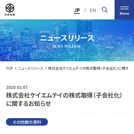
/
JP
EN
Menu
ニュースリリース
NEWS RELEASE
TOP
ニュースリリース
株式会社ケイエムテイの株式取得（子会社化）に関する
2020.02.07
株式会社ケイエムテイの株式取得（子会社化）
トップメッセージ
経営の基本理念
に関するお知らせ
中期経営計画2030
投資家（IR）情報
会社概要
個人投資家の皆様へ
その他開示資料
会社沿革
業績・財務情報
グループ事業紹介一覧
役員紹介
IRカレンダー
日本ストロー株式会社