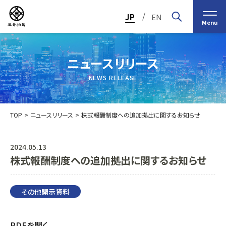
/
JP
EN
Menu
ニュースリリース
NEWS RELEASE
TOP
ニュースリリース
株式報酬制度への追加拠出に関するお知らせ
2024.05.13
株式報酬制度への追加拠出に関するお知らせ
トップメッセージ
経営の基本理念
中期経営計画2030
投資家（IR）情報
会社概要
個人投資家の皆様へ
その他開示資料
会社沿革
業績・財務情報
グループ事業紹介一覧
役員紹介
IRカレンダー
日本ストロー株式会社
PDFを開く