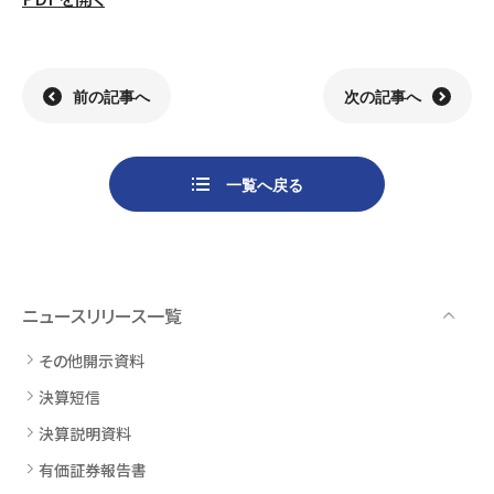
組織
決算短信
株式会社明光商会
グループ企業一覧
有価証券報告書
株式会社ケイエムテイ
コーポレート･ガバナンス
決算説明資料
株式会社システックキョーワ
社長メッセージ・基本方針
CMギャラリー
その他開示資料
MOS株式会社
サステナビリティへの
取り組み
前の記事へ
次の記事へ
決算説明会動画（アーカイブ）
CST株式会社
採用情報
株主・株式情報
三生電子株式会社
トップメッセージ
一覧へ戻る
配当について
日本カタン株式会社
社員インタビュー
株主総会のご案内
株式会社プラスワンテクノ
私たちについて
株式取得手続きについて
ゼクサスチェン株式会社
働く環境
株主優待制度のご案内
株式会社
募集要項
杉山チエン製作所
ニュースリリース一覧
シェアードリサーチ社による
港倶楽部オペレーションズ
株式
FISCO社による当社レポート
株式会社エム・アール・エフ
その他開示資料
当社レポート
会社
決算短信
よくあるご質問
免責事項
決算説明資料
有価証券報告書
電子公告