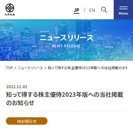
/
JP
EN
Menu
ニュースリリース
NEWS RELEASE
TOP
ニュースリリース
知って得する株主優待2023年版への当社掲載のお知ら
2022.11.01
知って得する株主優待2023年版への当社掲載
トップメッセージ
経営の基本理念
のお知らせ
中期経営計画2030
投資家（IR）情報
会社概要
個人投資家の皆様へ
IRお知らせ
会社沿革
業績・財務情報
グループ事業紹介一覧
役員紹介
IRカレンダー
日本ストロー株式会社