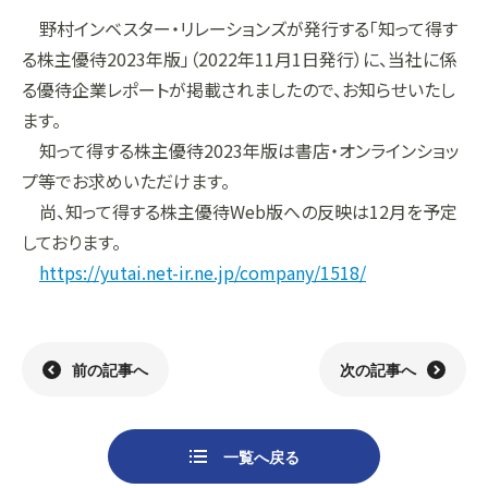
野村インベスター・リレーションズが発行する「知って得す
組織
決算短信
株式会社明光商会
グループ企業一覧
有価証券報告書
株式会社ケイエムテイ
る株主優待2023年版」（2022年11月1日発行）に、当社に係
る優待企業レポートが掲載されましたので、お知らせいたし
コーポレート･ガバナンス
決算説明資料
株式会社システックキョーワ
社長メッセージ・基本方針
CMギャラリー
その他開示資料
MOS株式会社
サステナビリティへの
取り組み
ます。
知って得する株主優待2023年版は書店・オンラインショッ
決算説明会動画（アーカイブ）
CST株式会社
採用情報
株主・株式情報
三生電子株式会社
トップメッセージ
プ等でお求めいただけます。
尚、知って得する株主優待Web版への反映は12月を予定
配当について
日本カタン株式会社
社員インタビュー
株主総会のご案内
株式会社プラスワンテクノ
私たちについて
しております。
https://yutai.net-ir.ne.jp/company/1518/
株式取得手続きについて
ゼクサスチェン株式会社
働く環境
株主優待制度のご案内
株式会社
募集要項
杉山チエン製作所
シェアードリサーチ社による
港倶楽部オペレーションズ
株式
FISCO社による当社レポート
株式会社エム・アール・エフ
当社レポート
会社
前の記事へ
次の記事へ
よくあるご質問
免責事項
一覧へ戻る
電子公告