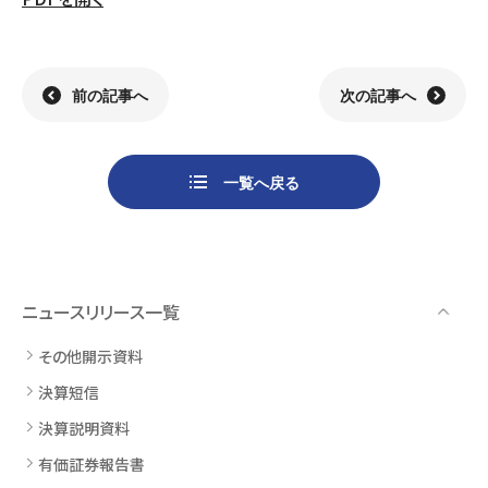
組織
決算短信
株式会社明光商会
グループ企業一覧
有価証券報告書
株式会社ケイエムテイ
コーポレート･ガバナンス
決算説明資料
株式会社システックキョーワ
社長メッセージ・基本方針
CMギャラリー
その他開示資料
MOS株式会社
サステナビリティへの
取り組み
前の記事へ
次の記事へ
決算説明会動画（アーカイブ）
CST株式会社
採用情報
株主・株式情報
三生電子株式会社
トップメッセージ
一覧へ戻る
配当について
日本カタン株式会社
社員インタビュー
株主総会のご案内
株式会社プラスワンテクノ
私たちについて
株式取得手続きについて
ゼクサスチェン株式会社
働く環境
株主優待制度のご案内
株式会社
募集要項
杉山チエン製作所
ニュースリリース一覧
シェアードリサーチ社による
港倶楽部オペレーションズ
株式
FISCO社による当社レポート
株式会社エム・アール・エフ
その他開示資料
当社レポート
会社
決算短信
よくあるご質問
免責事項
決算説明資料
有価証券報告書
電子公告