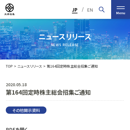
/
JP
EN
Menu
ニュースリリース
NEWS RELEASE
TOP
ニュースリリース
第164回定時株主総会招集ご通知
2020.05.18
第164回定時株主総会招集ご通知
トップメッセージ
経営の基本理念
中期経営計画2030
投資家（IR）情報
会社概要
個人投資家の皆様へ
その他開示資料
会社沿革
業績・財務情報
グループ事業紹介一覧
役員紹介
IRカレンダー
日本ストロー株式会社
PDFを開く