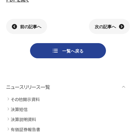
組織
決算短信
株式会社明光商会
グループ企業一覧
有価証券報告書
株式会社ケイエムテイ
コーポレート･ガバナンス
決算説明資料
株式会社システックキョーワ
社長メッセージ・基本方針
CMギャラリー
その他開示資料
MOS株式会社
サステナビリティへの
取り組み
前の記事へ
次の記事へ
決算説明会動画（アーカイブ）
CST株式会社
採用情報
株主・株式情報
三生電子株式会社
トップメッセージ
一覧へ戻る
配当について
日本カタン株式会社
社員インタビュー
株主総会のご案内
株式会社プラスワンテクノ
私たちについて
株式取得手続きについて
ゼクサスチェン株式会社
働く環境
株主優待制度のご案内
株式会社
募集要項
杉山チエン製作所
ニュースリリース一覧
シェアードリサーチ社による
港倶楽部オペレーションズ
株式
FISCO社による当社レポート
株式会社エム・アール・エフ
その他開示資料
当社レポート
会社
決算短信
よくあるご質問
免責事項
決算説明資料
有価証券報告書
電子公告