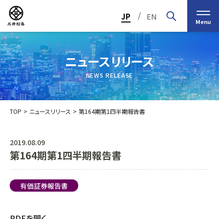
/
JP
EN
Menu
ニュースリリース
NEWS RELEASE
TOP
ニュースリリース
第164期第1四半期報告書
2019.08.09
第164期第1四半期報告書
トップメッセージ
経営の基本理念
中期経営計画2030
投資家（IR）情報
会社概要
個人投資家の皆様へ
有価証券報告書
会社沿革
業績・財務情報
グループ事業紹介一覧
役員紹介
IRカレンダー
日本ストロー株式会社
PDFを開く