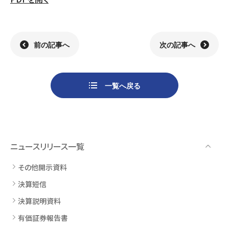
組織
決算短信
株式会社明光商会
グループ企業一覧
有価証券報告書
株式会社ケイエムテイ
コーポレート･ガバナンス
決算説明資料
株式会社システックキョーワ
社長メッセージ・基本方針
CMギャラリー
その他開示資料
MOS株式会社
サステナビリティへの
取り組み
前の記事へ
次の記事へ
決算説明会動画（アーカイブ）
CST株式会社
採用情報
株主・株式情報
三生電子株式会社
トップメッセージ
一覧へ戻る
配当について
日本カタン株式会社
社員インタビュー
株主総会のご案内
株式会社プラスワンテクノ
私たちについて
株式取得手続きについて
ゼクサスチェン株式会社
働く環境
株主優待制度のご案内
株式会社
募集要項
杉山チエン製作所
ニュースリリース一覧
シェアードリサーチ社による
港倶楽部オペレーションズ
株式
FISCO社による当社レポート
株式会社エム・アール・エフ
その他開示資料
当社レポート
会社
決算短信
よくあるご質問
免責事項
決算説明資料
有価証券報告書
電子公告