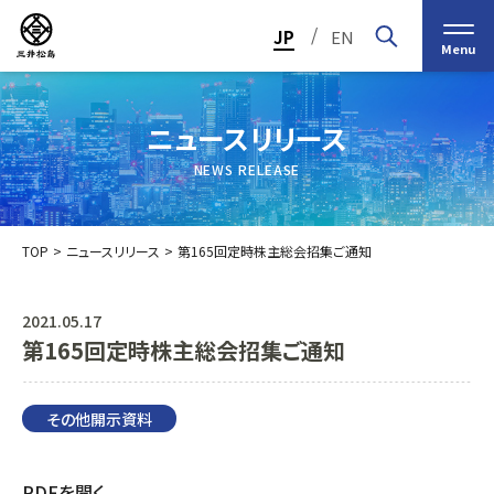
/
JP
EN
Menu
ニュースリリース
NEWS RELEASE
TOP
ニュースリリース
第165回定時株主総会招集ご通知
2021.05.17
第165回定時株主総会招集ご通知
トップメッセージ
経営の基本理念
中期経営計画2030
投資家（IR）情報
会社概要
個人投資家の皆様へ
その他開示資料
会社沿革
業績・財務情報
グループ事業紹介一覧
役員紹介
IRカレンダー
日本ストロー株式会社
PDFを開く