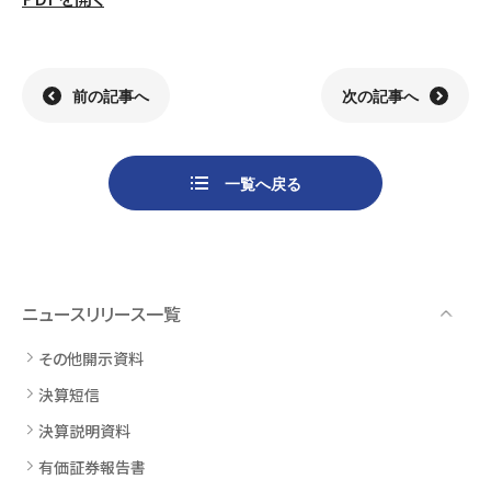
組織
決算短信
株式会社明光商会
グループ企業一覧
有価証券報告書
株式会社ケイエムテイ
コーポレート･ガバナンス
決算説明資料
株式会社システックキョーワ
社長メッセージ・基本方針
CMギャラリー
その他開示資料
MOS株式会社
サステナビリティへの
取り組み
前の記事へ
次の記事へ
決算説明会動画（アーカイブ）
CST株式会社
採用情報
株主・株式情報
三生電子株式会社
トップメッセージ
一覧へ戻る
配当について
日本カタン株式会社
社員インタビュー
株主総会のご案内
株式会社プラスワンテクノ
私たちについて
株式取得手続きについて
ゼクサスチェン株式会社
働く環境
株主優待制度のご案内
株式会社
募集要項
杉山チエン製作所
ニュースリリース一覧
シェアードリサーチ社による
港倶楽部オペレーションズ
株式
FISCO社による当社レポート
株式会社エム・アール・エフ
その他開示資料
当社レポート
会社
決算短信
よくあるご質問
免責事項
決算説明資料
有価証券報告書
電子公告