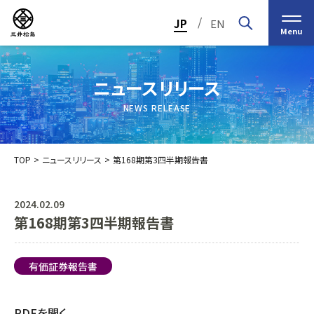
/
JP
EN
Menu
ニュースリリース
NEWS RELEASE
TOP
ニュースリリース
第168期第3四半期報告書
2024.02.09
第168期第3四半期報告書
トップメッセージ
経営の基本理念
中期経営計画2030
投資家（IR）情報
会社概要
個人投資家の皆様へ
有価証券報告書
会社沿革
業績・財務情報
グループ事業紹介一覧
役員紹介
IRカレンダー
日本ストロー株式会社
PDFを開く