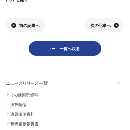
組織
決算短信
株式会社明光商会
グループ企業一覧
有価証券報告書
株式会社ケイエムテイ
コーポレート･ガバナンス
決算説明資料
株式会社システックキョーワ
社長メッセージ・基本方針
CMギャラリー
その他開示資料
MOS株式会社
サステナビリティへの
取り組み
前の記事へ
次の記事へ
決算説明会動画（アーカイブ）
CST株式会社
採用情報
株主・株式情報
三生電子株式会社
トップメッセージ
一覧へ戻る
配当について
日本カタン株式会社
社員インタビュー
株主総会のご案内
株式会社プラスワンテクノ
私たちについて
株式取得手続きについて
ゼクサスチェン株式会社
働く環境
株主優待制度のご案内
株式会社
募集要項
杉山チエン製作所
ニュースリリース一覧
シェアードリサーチ社による
港倶楽部オペレーションズ
株式
FISCO社による当社レポート
株式会社エム・アール・エフ
その他開示資料
当社レポート
会社
決算短信
よくあるご質問
免責事項
決算説明資料
有価証券報告書
電子公告