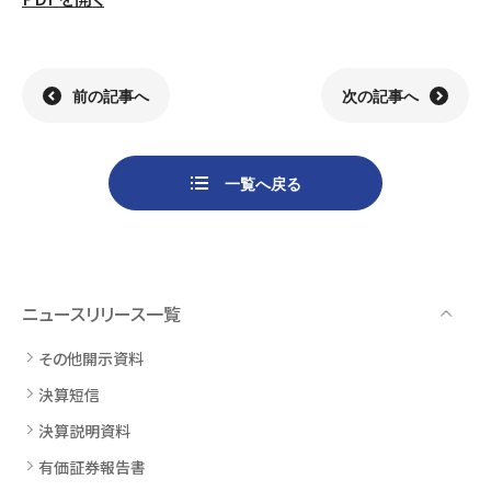
組織
決算短信
株式会社明光商会
グループ企業一覧
有価証券報告書
株式会社ケイエムテイ
コーポレート･ガバナンス
決算説明資料
株式会社システックキョーワ
社長メッセージ・基本方針
CMギャラリー
その他開示資料
MOS株式会社
サステナビリティへの
取り組み
前の記事へ
次の記事へ
決算説明会動画（アーカイブ）
CST株式会社
採用情報
株主・株式情報
三生電子株式会社
トップメッセージ
一覧へ戻る
配当について
日本カタン株式会社
社員インタビュー
株主総会のご案内
株式会社プラスワンテクノ
私たちについて
株式取得手続きについて
ゼクサスチェン株式会社
働く環境
株主優待制度のご案内
株式会社
募集要項
杉山チエン製作所
ニュースリリース一覧
シェアードリサーチ社による
港倶楽部オペレーションズ
株式
FISCO社による当社レポート
株式会社エム・アール・エフ
その他開示資料
当社レポート
会社
決算短信
よくあるご質問
免責事項
決算説明資料
有価証券報告書
電子公告