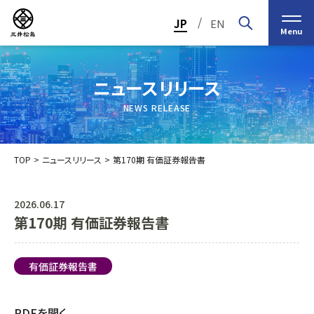
/
JP
EN
Menu
ニュースリリース
NEWS RELEASE
TOP
ニュースリリース
第170期 有価証券報告書
2026.06.17
第170期 有価証券報告書
トップメッセージ
経営の基本理念
中期経営計画2030
投資家（IR）情報
会社概要
個人投資家の皆様へ
有価証券報告書
会社沿革
業績・財務情報
グループ事業紹介一覧
役員紹介
IRカレンダー
日本ストロー株式会社
PDFを開く