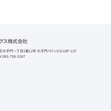
グス株式会社
区大手門一丁目1番12号
大手門パインビル10F・11F
X.092-726-3267