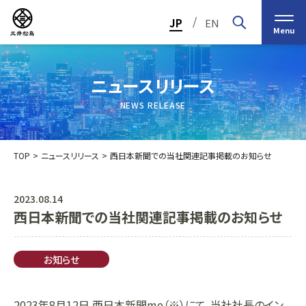
/
JP
EN
Menu
ニュースリリース
NEWS RELEASE
TOP
ニュースリリース
西日本新聞での当社関連記事掲載のお知らせ
2023.08.14
西日本新聞での当社関連記事掲載のお知らせ
トップメッセージ
経営の基本理念
中期経営計画2030
投資家（IR）情報
会社概要
個人投資家の皆様へ
お知らせ
会社沿革
業績・財務情報
グループ事業紹介一覧
役員紹介
IRカレンダー
日本ストロー株式会社
2023年8月12日 西日本新聞me（※）にて、当社社長のイン