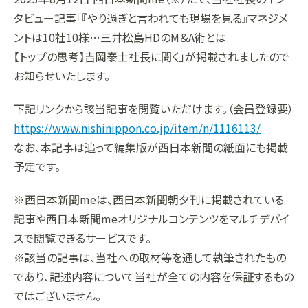
タビュー記事「『やり過ぎと言われても現場を見る』マネジメ
組織
決算短信
株式会社明光商会
グループ企業一覧
有価証券報告書
株式会社ケイエムテイ
ントは10社10様…三井松島HDのM＆A術とは
【トップの思考】吉岡泰士社長に聞く」が掲載されましたので
コーポレート･ガバナンス
決算説明資料
株式会社システックキョーワ
社長メッセージ・基本方針
CMギャラリー
その他開示資料
MOS株式会社
サステナビリティへの
取り組み
お知らせいたします。
決算説明会動画（アーカイブ）
CST株式会社
採用情報
株主・株式情報
三生電子株式会社
トップメッセージ
下記リンクから該当記事を閲覧いただけます。（会員登録要）
https://www.nishinippon.co.jp/item/n/1116113/
配当について
日本カタン株式会社
社員インタビュー
株主総会のご案内
株式会社プラスワンテクノ
私たちについて
なお、本記事は追って編集版が西日本新聞の紙面にも掲載
予定です。
株式取得手続きについて
ゼクサスチェン株式会社
働く環境
株主優待制度のご案内
株式会社
募集要項
杉山チエン製作所
※西日本新聞meは、西日本新聞朝夕刊に掲載されている
シェアードリサーチ社による
港倶楽部オペレーションズ
株式
記事や西日本新聞meオリジナルコンテンツをマルチデバイ
FISCO社による当社レポート
株式会社エム・アール・エフ
当社レポート
会社
スで閲覧できるサービスです。
※該当の記事は、当社への取材等を通して執筆されたもの
よくあるご質問
免責事項
であり、記述内容について当社が全ての内容を保証するもの
ではございません。
電子公告