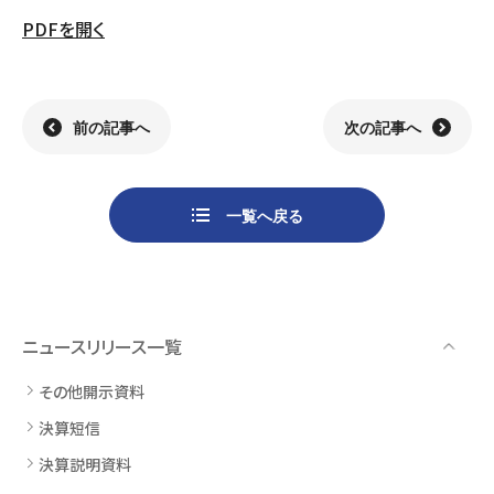
PDFを開く
組織
決算短信
株式会社明光商会
グループ企業一覧
有価証券報告書
株式会社ケイエムテイ
コーポレート･ガバナンス
決算説明資料
株式会社システックキョーワ
社長メッセージ・基本方針
CMギャラリー
その他開示資料
MOS株式会社
サステナビリティへの
取り組み
前の記事へ
次の記事へ
決算説明会動画（アーカイブ）
CST株式会社
採用情報
株主・株式情報
三生電子株式会社
トップメッセージ
配当について
日本カタン株式会社
社員インタビュー
株主総会のご案内
株式会社プラスワンテクノ
私たちについて
一覧へ戻る
株式取得手続きについて
ゼクサスチェン株式会社
働く環境
株主優待制度のご案内
株式会社
募集要項
杉山チエン製作所
シェアードリサーチ社による
港倶楽部オペレーションズ
株式
ニュースリリース一覧
FISCO社による当社レポート
株式会社エム・アール・エフ
当社レポート
会社
その他開示資料
よくあるご質問
免責事項
決算短信
決算説明資料
電子公告