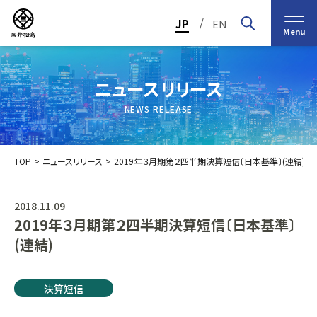
/
JP
EN
Menu
ニュースリリース
NEWS RELEASE
TOP
ニュースリリース
2019年３月期第２四半期決算短信〔日本基準〕(連結)
2018.11.09
2019年３月期第２四半期決算短信〔日本基準〕
トップメッセージ
経営の基本理念
(連結)
中期経営計画2030
投資家（IR）情報
会社概要
個人投資家の皆様へ
決算短信
会社沿革
業績・財務情報
グループ事業紹介一覧
役員紹介
IRカレンダー
日本ストロー株式会社