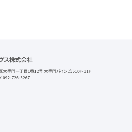
グス株式会社
区大手門一丁目1番12号
大手門パインビル10F・11F
X.092-726-3267