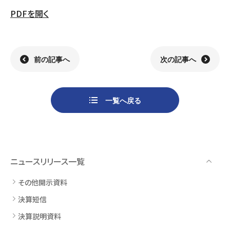
PDFを開く
組織
決算短信
株式会社明光商会
グループ企業一覧
有価証券報告書
株式会社ケイエムテイ
コーポレート･ガバナンス
決算説明資料
株式会社システックキョーワ
社長メッセージ・基本方針
CMギャラリー
その他開示資料
MOS株式会社
サステナビリティへの
取り組み
前の記事へ
次の記事へ
決算説明会動画（アーカイブ）
CST株式会社
採用情報
株主・株式情報
三生電子株式会社
トップメッセージ
配当について
日本カタン株式会社
社員インタビュー
株主総会のご案内
株式会社プラスワンテクノ
私たちについて
一覧へ戻る
株式取得手続きについて
ゼクサスチェン株式会社
働く環境
株主優待制度のご案内
株式会社
募集要項
杉山チエン製作所
シェアードリサーチ社による
港倶楽部オペレーションズ
株式
ニュースリリース一覧
FISCO社による当社レポート
株式会社エム・アール・エフ
当社レポート
会社
その他開示資料
よくあるご質問
免責事項
決算短信
決算説明資料
電子公告