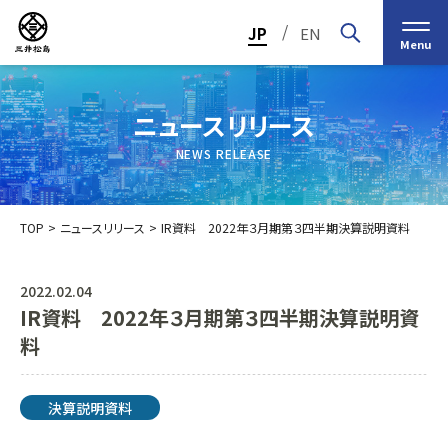
/
JP
EN
Menu
ニュースリリース
NEWS RELEASE
TOP
ニュースリリース
IR資料 2022年３月期第３四半期決算説明資料
2022.02.04
IR資料 2022年３月期第３四半期決算説明資
トップメッセージ
経営の基本理念
料
中期経営計画2030
投資家（IR）情報
会社概要
個人投資家の皆様へ
決算説明資料
会社沿革
業績・財務情報
グループ事業紹介一覧
役員紹介
IRカレンダー
日本ストロー株式会社