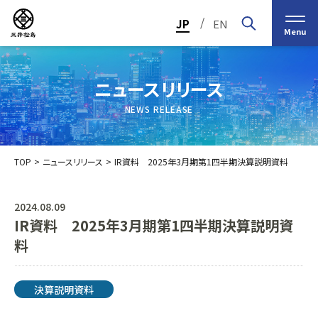
/
JP
EN
Menu
ニュースリリース
NEWS RELEASE
TOP
ニュースリリース
IR資料 2025年3月期第1四半期決算説明資料
2024.08.09
IR資料 2025年3月期第1四半期決算説明資
トップメッセージ
経営の基本理念
料
中期経営計画2030
投資家（IR）情報
会社概要
個人投資家の皆様へ
決算説明資料
会社沿革
業績・財務情報
グループ事業紹介一覧
役員紹介
IRカレンダー
日本ストロー株式会社