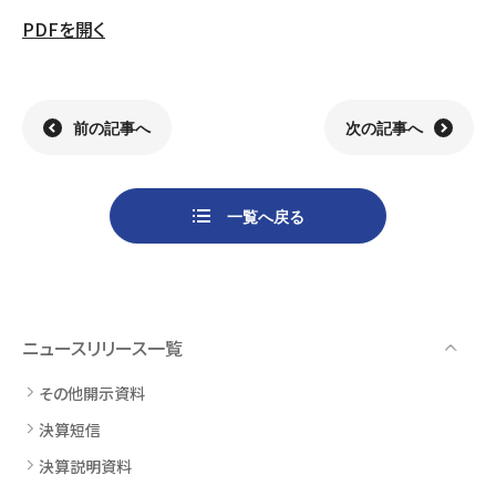
PDFを開く
組織
決算短信
株式会社明光商会
グループ企業一覧
有価証券報告書
株式会社ケイエムテイ
コーポレート･ガバナンス
決算説明資料
株式会社システックキョーワ
社長メッセージ・基本方針
CMギャラリー
その他開示資料
MOS株式会社
サステナビリティへの
取り組み
前の記事へ
次の記事へ
決算説明会動画（アーカイブ）
CST株式会社
採用情報
株主・株式情報
三生電子株式会社
トップメッセージ
配当について
日本カタン株式会社
社員インタビュー
株主総会のご案内
株式会社プラスワンテクノ
私たちについて
一覧へ戻る
株式取得手続きについて
ゼクサスチェン株式会社
働く環境
株主優待制度のご案内
株式会社
募集要項
杉山チエン製作所
シェアードリサーチ社による
港倶楽部オペレーションズ
株式
ニュースリリース一覧
FISCO社による当社レポート
株式会社エム・アール・エフ
当社レポート
会社
その他開示資料
よくあるご質問
免責事項
決算短信
決算説明資料
電子公告