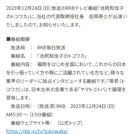
2023年12月24日（日）放送のRKBテレビ番組「池尻和佳子
組織
決算短信
株式会社明光商会
グループ企業一覧
有価証券報告書
株式会社ケイエムテイ
のトコワカ」に、当社の代表取締役社長 吉岡泰士が出演い
たしましたので、お知らせいたします。
コーポレート･ガバナンス
決算説明資料
株式会社システックキョーワ
社長メッセージ・基本方針
CMギャラリー
その他開示資料
MOS株式会社
サステナビリティへの
取り組み
■番組概要
決算説明会動画（アーカイブ）
CST株式会社
採用情報
株主・株式情報
三生電子株式会社
トップメッセージ
放送局 ： RKB毎日放送
番組名 ： 「池尻和佳子のトコワカ」
配当について
日本カタン株式会社
社員インタビュー
株主総会のご案内
株式会社プラスワンテクノ
私たちについて
番組内容： 福岡をはじめ全国において、これからの日本
を引っ張っていく方や既にご活躍されている方など、様々な
株式取得手続きについて
ゼクサスチェン株式会社
働く環境
株主優待制度のご案内
株式会社
募集要項
杉山チエン製作所
業界のリーダーに独占インタビューする番組です。「常若（ト
コワカ）」は、日本古来の言葉である「ヤマトコトバ」で循環を
シェアードリサーチ社による
港倶楽部オペレーションズ
株式
FISCO社による当社レポート
株式会社エム・アール・エフ
意味します。
当社レポート
会社
放送日時： （放送済）RKB 2023年12月24日（日）
AM5:30 ～ （15分番組）
よくあるご質問
免責事項
番組ウェブサイト等： （公式トップ）
https://rkb.jp/tv/tokowaka/
電子公告