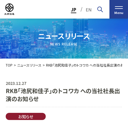
/
JP
EN
Menu
ニュースリリース
NEWS RELEASE
TOP
ニュースリリース
RKB「池尻和佳子」のトコワカ への当社社長出演のお知
2023.12.27
RKB「池尻和佳子」のトコワカ への当社社長出
トップメッセージ
経営の基本理念
演のお知らせ
中期経営計画2030
投資家（IR）情報
会社概要
個人投資家の皆様へ
お知らせ
会社沿革
業績・財務情報
グループ事業紹介一覧
役員紹介
IRカレンダー
日本ストロー株式会社